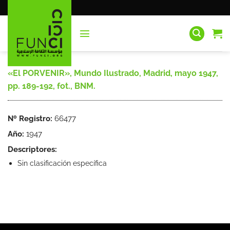
Saltar
al
contenido
«El PORVENIR», Mundo Ilustrado, Madrid, mayo 1947,
pp. 189-192, fot., BNM.
Nº Registro:
66477
Año:
1947
Descriptores:
Sin clasificación específica