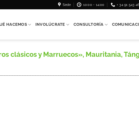
Sede
10:00 - 14:00
+ 34 91 543 4
UÉ HACEMOS
INVOLÚCRATE
CONSULTORÍA
COMUNICAC
s clásicos y Marruecos», Mauritania, Tánge