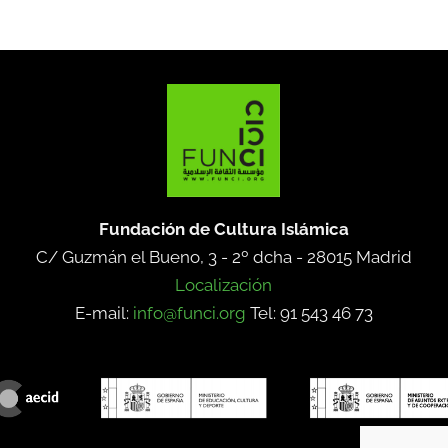
Fundación de Cultura Islámica
C/ Guzmán el Bueno, 3 - 2º dcha -
28015 Madrid
Localización
E-mail:
info@funci.org
Tel: 91 543 46 73