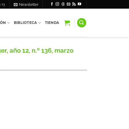
6 73
Newsletter
IÓN
BIBLIOTECA
TIENDA
r, año 12, n.º 136, marzo