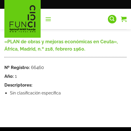
Saltar
al
contenido
«PLAN de obras y mejoras económicas en Ceuta»,
África, Madrid, n.º 218, febrero 1960.
Nº Registro:
66460
Año:
1
Descriptores:
Sin clasificación específica