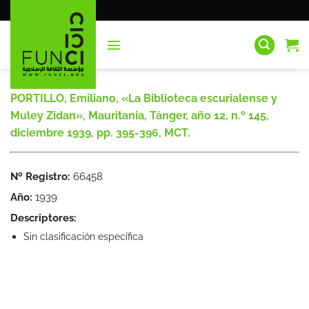
Saltar
al
contenido
PORTILLO, Emiliano, «La Biblioteca escurialense y
Muley Zidan», Mauritania, Tánger, año 12, n.º 145,
diciembre 1939, pp. 395-396, MCT.
Nº Registro:
66458
Año:
1939
Descriptores:
Sin clasificación específica