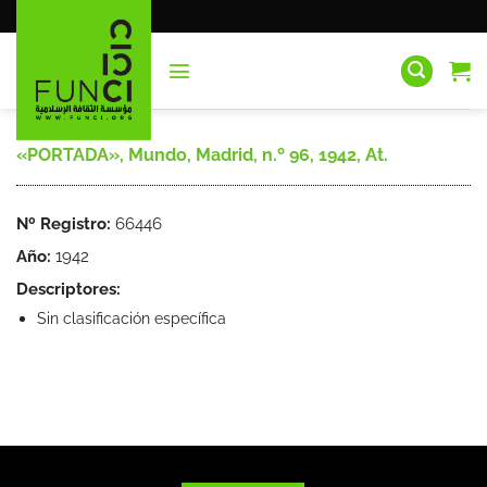
Saltar
al
contenido
«PORTADA», Mundo, Madrid, n.º 96, 1942, At.
Nº Registro:
66446
Año:
1942
Descriptores:
Sin clasificación específica