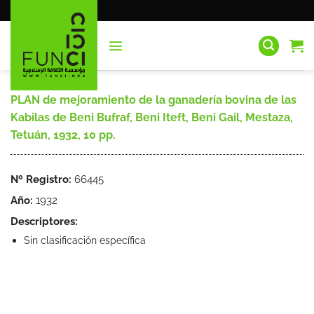
Saltar
al
contenido
PLAN de mejoramiento de la ganadería bovina de las
Kabilas de Beni Bufraf, Beni Iteft, Beni Gail, Mestaza,
Tetuán, 1932, 10 pp.
Nº Registro:
66445
Año:
1932
Descriptores:
Sin clasificación específica