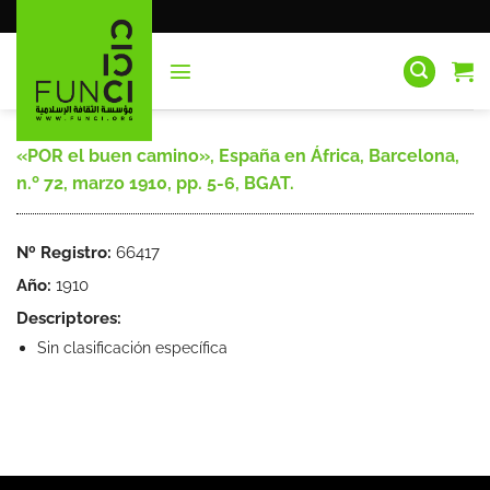
Saltar
al
contenido
«POR el buen camino», España en África, Barcelona,
n.º 72, marzo 1910, pp. 5-6, BGAT.
Nº Registro:
66417
Año:
1910
Descriptores:
Sin clasificación específica