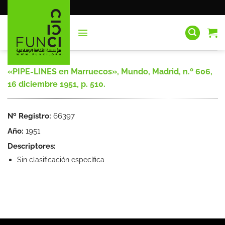
Saltar
al
contenido
«PIPE-LINES en Marruecos», Mundo, Madrid, n.º 606,
16 diciembre 1951, p. 510.
Nº Registro:
66397
Año:
1951
Descriptores:
Sin clasificación específica