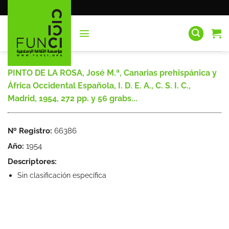
Saltar
al
contenido
PINTO DE LA ROSA, José M.ª, Canarias prehispánica y
África Occidental Española, I. D. E. A., C. S. I. C.,
Madrid, 1954, 272 pp. y 56 grabs...
Nº Registro:
66386
Año:
1954
Descriptores:
Sin clasificación específica