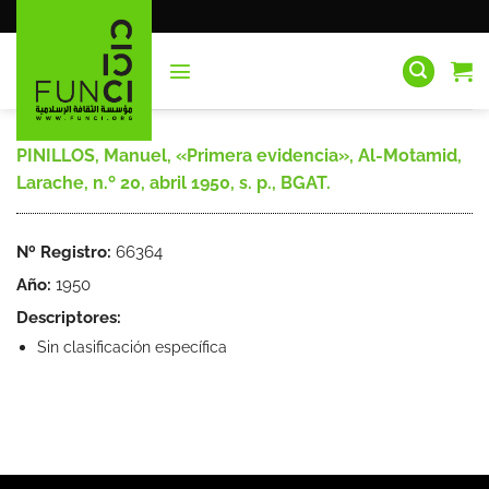
Saltar
al
contenido
PINILLOS, Manuel, «Primera evidencia», Al-Motamid,
Larache, n.º 20, abril 1950, s. p., BGAT.
Nº Registro:
66364
Año:
1950
Descriptores:
Sin clasificación específica