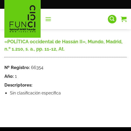
Saltar
al
contenido
«POLÍTICA occidental de Hassán II», Mundo, Madrid,
n.º 1.210, s. a., pp. 11-12, At.
Nº Registro:
66354
Año:
1
Descriptores:
Sin clasificación específica