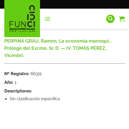
Saltar
al
contenido
PERPIÑÁ GRÁU, Ramón, La economía marroquí...
Prólogo del Excmo. Sr. D. — (V. TOMÁS PÉREZ,
Vicente).
Nº Registro:
66311
Año:
1
Descriptores:
Sin clasificación específica