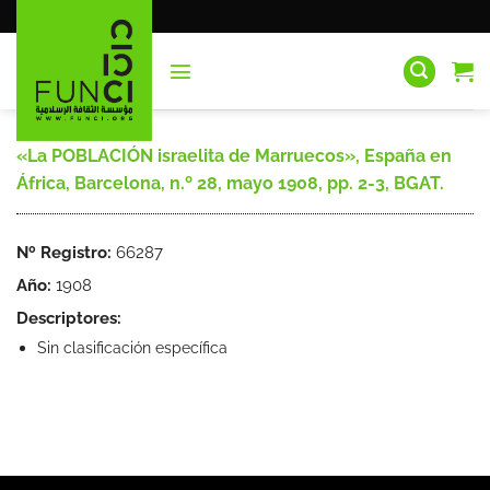
Saltar
al
contenido
«La POBLACIÓN israelita de Marruecos», España en
África, Barcelona, n.º 28, mayo 1908, pp. 2-3, BGAT.
Nº Registro:
66287
Año:
1908
Descriptores:
Sin clasificación específica