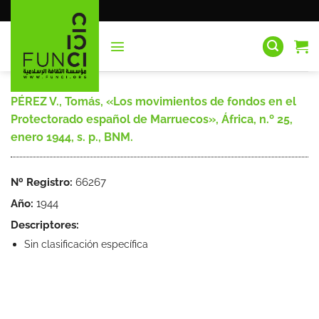
Saltar
al
contenido
PÉREZ V., Tomás, «Los movimientos de fondos en el
Protectorado español de Marruecos», África, n.º 25,
enero 1944, s. p., BNM.
Nº Registro:
66267
Año:
1944
Descriptores:
Sin clasificación específica