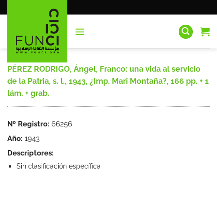
Saltar
al
contenido
PÉREZ RODRIGO, Ángel, Franco: una vida al servicio
de la Patria, s. l., 1943, ¿Imp. Mari Montaña?, 166 pp. + 1
lám. + grab.
Nº Registro:
66256
Año:
1943
Descriptores:
Sin clasificación específica