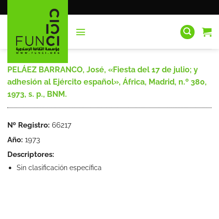
Saltar
al
contenido
PELÁEZ BARRANCO, José, «Fiesta del 17 de julio; y
adhesión al Ejército español», África, Madrid, n.º 380,
1973, s. p., BNM.
Nº Registro:
66217
Año:
1973
Descriptores:
Sin clasificación específica