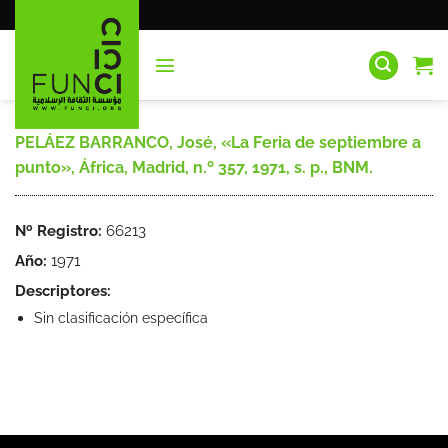
Saltar
al
contenido
PELÁEZ BARRANCO, José, «La Feria de septiembre a
punto», África, Madrid, n.º 357, 1971, s. p., BNM.
Nº Registro:
66213
Año:
1971
Descriptores:
Sin clasificación específica