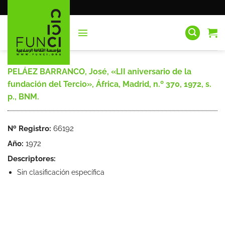
Saltar
al
contenido
PELÁEZ BARRANCO, José, «LII aniversario de la
fundación del Tercio», África, Madrid, n.º 370, 1972, s.
p., BNM.
Nº Registro:
66192
Año:
1972
Descriptores:
Sin clasificación específica