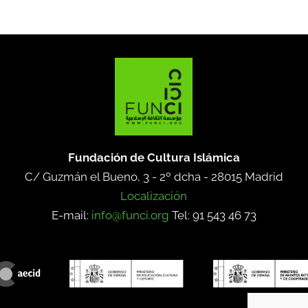
Fundación de Cultura Islámica
C/ Guzmán el Bueno, 3 - 2º dcha -
28015 Madrid
Localización
E-mail:
info@funci.org
Tel: 91 543 46 73