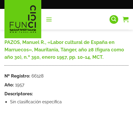
Saltar
al
contenido
PAZOS, Manuel R., «Labor cultural de España en
Marruecos», Mauritania, Tánger, año 28 (figura como
año 30), n.º 350, enero 1957, pp. 10-14, MCT.
Nº Registro:
66128
Año:
1957
Descriptores:
Sin clasificación específica