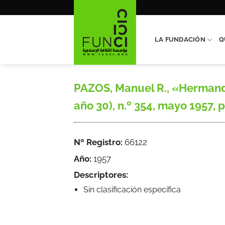
Saltar
al
contenido
LA FUNDACIÓN
Q
PAZOS, Manuel R., «Hermanda
año 30), n.º 354, mayo 1957, 
Nº Registro:
66122
Año:
1957
Descriptores:
Sin clasificación específica