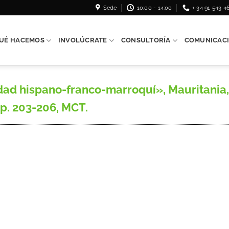
Sede
10:00 - 14:00
+ 34 91 543 4
UÉ HACEMOS
INVOLÚCRATE
CONSULTORÍA
COMUNICAC
d hispano-franco-marroquí», Mauritania, 
pp. 203-206, MCT.