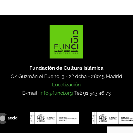
Fundación de Cultura Islámica
C/ Guzmán el Bueno, 3 - 2º dcha -
28015 Madrid
Localización
E-mail:
info@funci.org
Tel: 91 543 46 73