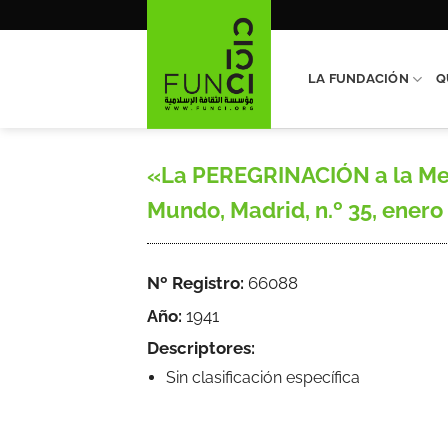
Saltar
al
contenido
LA FUNDACIÓN
Q
«La PEREGRINACIÓN a la Meca,
Mundo, Madrid, n.º 35, enero 1
Nº Registro:
66088
Año:
1941
Descriptores:
Sin clasificación específica