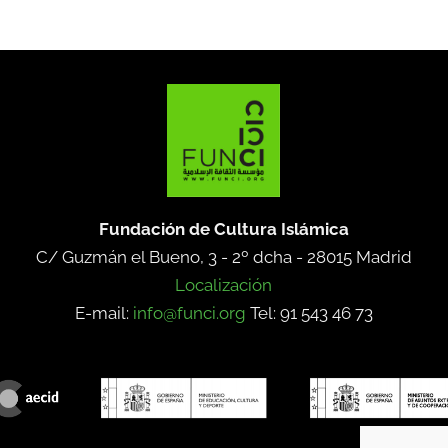
Fundación de Cultura Islámica
C/ Guzmán el Bueno, 3 - 2º dcha -
28015 Madrid
Localización
E-mail:
info@funci.org
Tel: 91 543 46 73