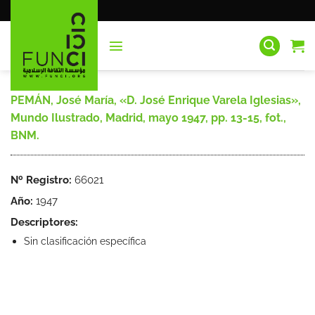
Saltar
al
contenido
PEMÁN, José María, «D. José Enrique Varela Iglesias»,
Mundo Ilustrado, Madrid, mayo 1947, pp. 13-15, fot.,
BNM.
Nº Registro:
66021
Año:
1947
Descriptores:
Sin clasificación específica