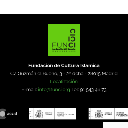
Fundación de Cultura Islámica
C/ Guzmán el Bueno, 3 - 2º dcha -
28015 Madrid
Localización
E-mail:
info@funci.org
Tel: 91 543 46 73