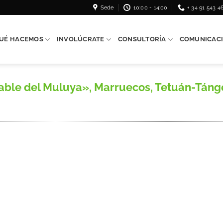
Sede
10:00 - 14:00
+ 34 91 543 4
UÉ HACEMOS
INVOLÚCRATE
CONSULTORÍA
COMUNICAC
able del Muluya», Marruecos, Tetuán-Tánge