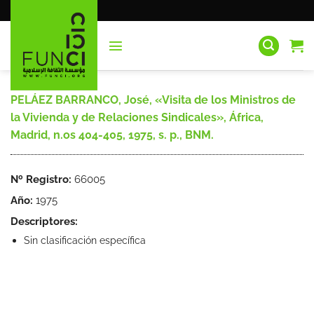
Saltar
al
contenido
PELÁEZ BARRANCO, José, «Visita de los Ministros de
la Vivienda y de Relaciones Sindicales», África,
Madrid, n.os 404-405, 1975, s. p., BNM.
Nº Registro:
66005
Año:
1975
Descriptores:
Sin clasificación específica