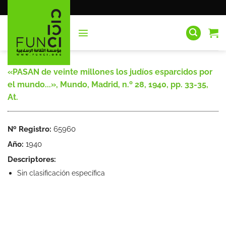
Saltar
al
contenido
«PASAN de veinte millones los judíos esparcidos por
el mundo...», Mundo, Madrid, n.º 28, 1940, pp. 33-35,
At.
Nº Registro:
65960
Año:
1940
Descriptores:
Sin clasificación específica