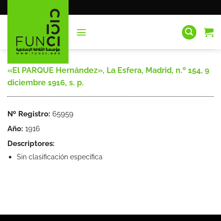
Saltar
al
contenido
«El PARQUE Hernández», La Esfera, Madrid, n.º 154, 9
diciembre 1916, s. p.
Nº Registro:
65959
Año:
1916
Descriptores:
Sin clasificación específica