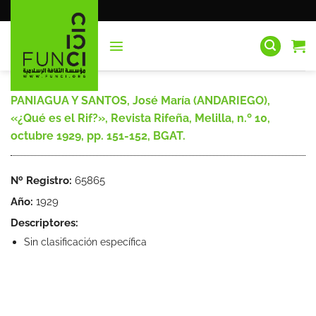
Saltar
al
contenido
PANIAGUA Y SANTOS, José María (ANDARIEGO),
«¿Qué es el Rif?», Revista Rifeña, Melilla, n.º 10,
octubre 1929, pp. 151-152, BGAT.
Nº Registro:
65865
Año:
1929
Descriptores:
Sin clasificación específica