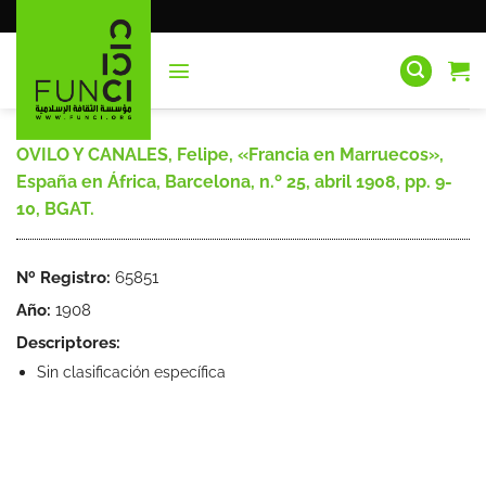
Saltar
al
contenido
OVILO Y CANALES, Felipe, «Francia en Marruecos»,
España en África, Barcelona, n.º 25, abril 1908, pp. 9-
10, BGAT.
Nº Registro:
65851
Año:
1908
Descriptores:
Sin clasificación específica