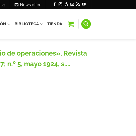
6 73
Newsletter
IÓN
BIBLIOTECA
TIENDA
o de operaciones», Revista
; n.º 5, mayo 1924, s....