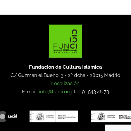
Fundación de Cultura Islámica
C/ Guzmán el Bueno, 3 - 2º dcha -
28015 Madrid
Localización
E-mail:
info@funci.org
Tel: 91 543 46 73