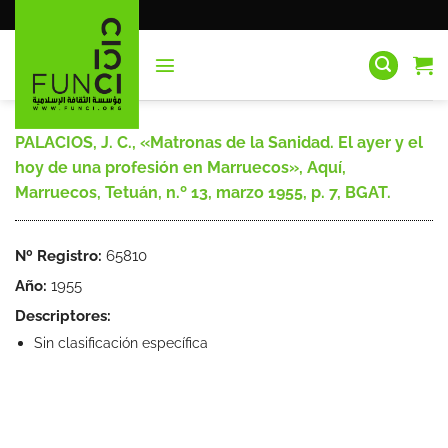
Saltar
al
contenido
PALACIOS, J. C., «Matronas de la Sanidad. El ayer y el
hoy de una profesión en Marruecos», Aquí,
Marruecos, Tetuán, n.º 13, marzo 1955, p. 7, BGAT.
Nº Registro:
65810
Año:
1955
Descriptores:
Sin clasificación específica