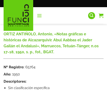
Saltar
al
contenido
ORTIZ ANTIÑOLO, Antonio, «Notas gráficas e
históricas de Alcazarquivir. Abul Aabbas el Jader
Gailán el Andalusi», Marruecos, Tetuán-Tánger, n.os
17-18, 1950, s. p., fot., BGAT.
Nº Registro:
65764
Año:
1950
Descriptores:
Sin clasificación específica