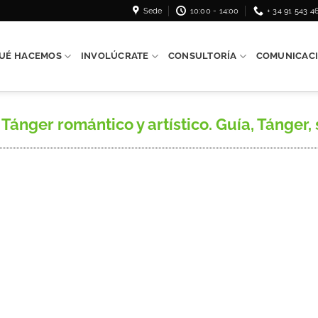
Sede
10:00 - 14:00
+ 34 91 543 4
UÉ HACEMOS
INVOLÚCRATE
CONSULTORÍA
COMUNICAC
r romántico y artístico. Guía, Tánger, s. a.,