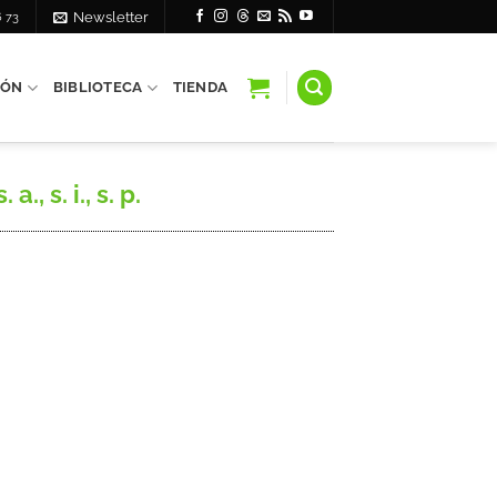
6 73
Newsletter
IÓN
BIBLIOTECA
TIENDA
 s. i., s. p.