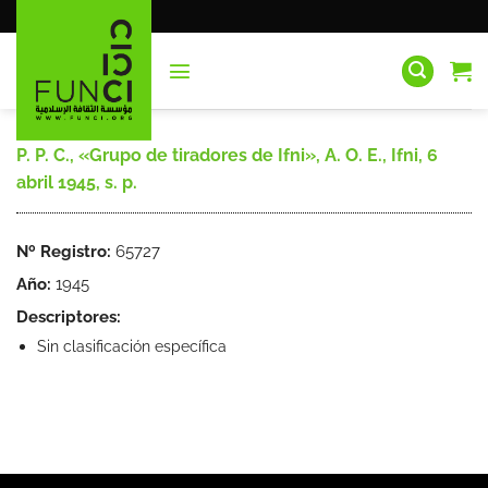
Saltar
al
contenido
P. P. C., «Grupo de tiradores de Ifni», A. O. E., Ifni, 6
abril 1945, s. p.
Nº Registro:
65727
Año:
1945
Descriptores:
Sin clasificación específica