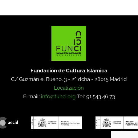
Fundación de Cultura Islámica
C/ Guzmán el Bueno, 3 - 2º dcha -
28015 Madrid
Localización
E-mail:
info@funci.org
Tel: 91 543 46 73