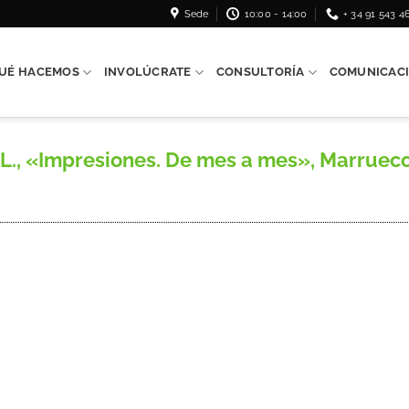
Sede
10:00 - 14:00
+ 34 91 543 4
UÉ HACEMOS
INVOLÚCRATE
CONSULTORÍA
COMUNICAC
 «Impresiones. De mes a mes», Marruecos, 