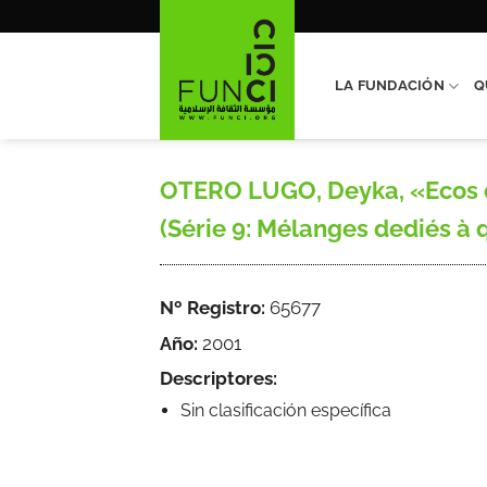
Saltar
al
contenido
LA FUNDACIÓN
Q
OTERO LUGO, Deyka, «Ecos de
(Série 9: Mélanges dediés à 
Nº Registro:
65677
Año:
2001
Descriptores:
Sin clasificación específica