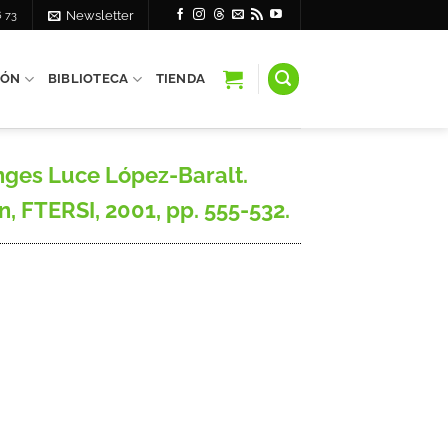
6 73
Newsletter
IÓN
BIBLIOTECA
TIENDA
nges Luce López-Baralt.
, FTERSI, 2001, pp. 555-532.