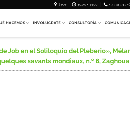
Sede
10:00 - 14:00
+ 34 91 543 4
UÉ HACEMOS
INVOLÚCRATE
CONSULTORÍA
COMUNICAC
 Job en el Soliloquio del Pleberio», Méla
quelques savants mondiaux, n.º 8, Zaghouan