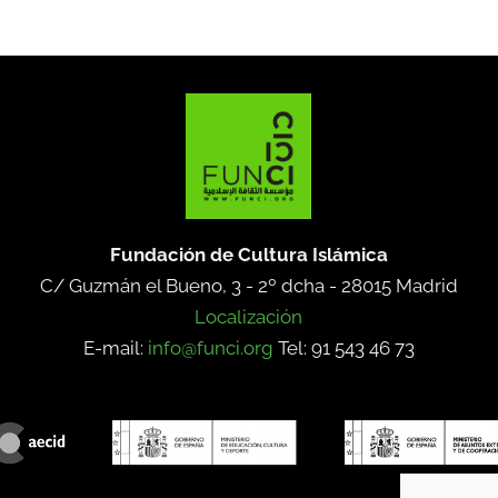
Fundación de Cultura Islámica
C/ Guzmán el Bueno, 3 - 2º dcha -
28015 Madrid
Localización
E-mail:
info@funci.org
Tel: 91 543 46 73