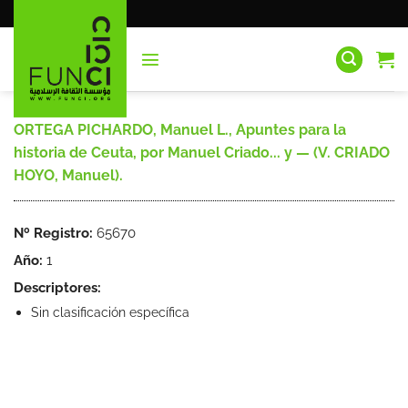
Saltar
al
contenido
ORTEGA PICHARDO, Manuel L., Apuntes para la
historia de Ceuta, por Manuel Criado... y — (V. CRIADO
HOYO, Manuel).
Nº Registro:
65670
Año:
1
Descriptores:
Sin clasificación específica