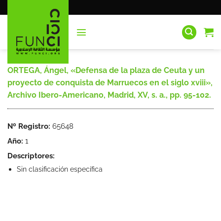
Saltar
al
contenido
ORTEGA, Ángel, «Defensa de la plaza de Ceuta y un
proyecto de conquista de Marruecos en el siglo xviii»,
Archivo Ibero-Americano, Madrid, XV, s. a., pp. 95-102.
Nº Registro:
65648
Año:
1
Descriptores:
Sin clasificación específica