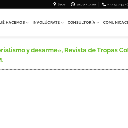
Sede
10:00 - 14:00
+ 34 91 543 4
UÉ HACEMOS
INVOLÚCRATE
CONSULTORÍA
COMUNICAC
lismo y desarme», Revista de Tropas Colon
M.