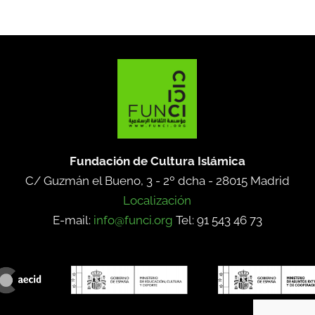
Fundación de Cultura Islámica
C/ Guzmán el Bueno, 3 - 2º dcha -
28015 Madrid
Localización
E-mail:
info@funci.org
Tel: 91 543 46 73