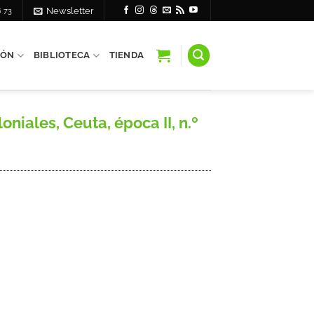
6 73
Newsletter
IÓN
BIBLIOTECA
TIENDA
iales, Ceuta, época II, n.º