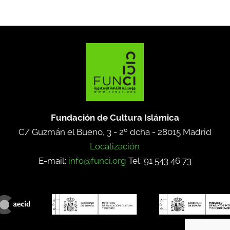
Fundación de Cultura Islámica
C/ Guzmán el Bueno, 3 - 2º dcha -
28015 Madrid
Localización
E-mail:
info@funci.org
Tel: 91 543 46 73