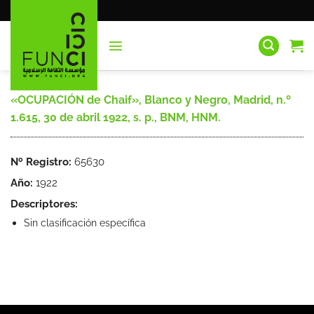
Saltar
al
contenido
«OCUPACIÓN de Chaif», Blanco y Negro, Madrid, n.º
1.615, 30 de abril 1922, s. p., BNM, HNM.
Nº Registro:
65630
Año:
1922
Descriptores:
Sin clasificación específica