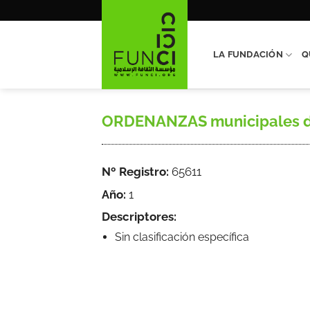
Saltar
al
contenido
LA FUNDACIÓN
Q
ORDENANZAS municipales de la 
Nº Registro:
65611
Año:
1
Descriptores:
Sin clasificación específica