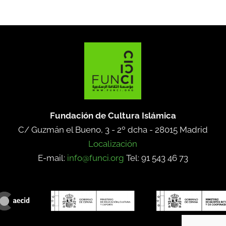
Fundación de Cultura Islámica
C/ Guzmán el Bueno, 3 - 2º dcha -
28015 Madrid
Localización
E-mail:
info@funci.org
Tel: 91 543 46 73