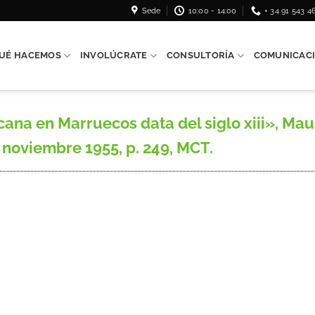
Sede
10:00 - 14:00
+ 34 91 543 4
UÉ HACEMOS
INVOLÚCRATE
CONSULTORÍA
COMUNICAC
na en Marruecos data del siglo xiii», Maur
, noviembre 1955, p. 249, MCT.