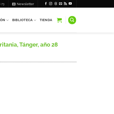
6 73
Newsletter
IÓN
BIBLIOTECA
TIENDA
itania, Tánger, año 28