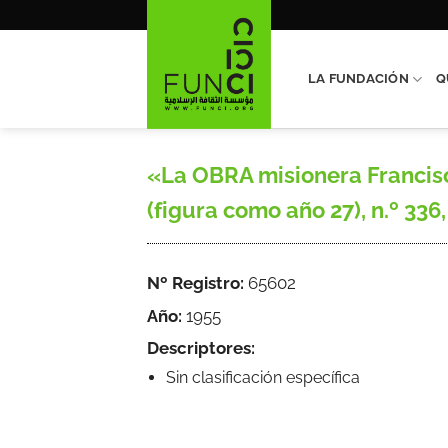
Saltar
al
contenido
LA FUNDACIÓN
Q
«La OBRA misionera Francisca
(figura como año 27), n.º 336
Nº Registro:
65602
Año:
1955
Descriptores:
Sin clasificación específica