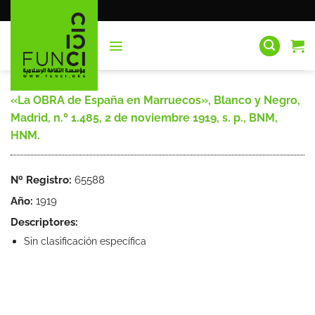
Saltar
al
contenido
«La OBRA de España en Marruecos», Blanco y Negro,
Madrid, n.º 1.485, 2 de noviembre 1919, s. p., BNM,
HNM.
Nº Registro:
65588
Año:
1919
Descriptores:
Sin clasificación específica