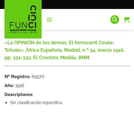
Saltar
al
contenido
«La OPINIÓN de los demás. El ferrocarril Ceuta-
Tetuán», África Española, Madrid, n.º 34, marzo 1916,
pp. 331-332. El Cronista, Melilla, BNM.
Nº Registro:
65570
Año:
1916
Descriptores:
Sin clasificación específica