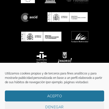
Utilizamos cookies propias y de terceros para fines analíticos y para
mostrarle publicidad personalizada en base a un perfil elaborado a partir
de sus hábitos de navegación (por ejemplo, páginas visitadas).
ACEPTO
INICIO
COMUNICACIÓN
CONTACTO
AVISO LEGAL
POLÍTICA DE PRIVACIDAD
POLÍTICA DE COOKIES
TÉRMINOS Y CONDICIONES
DENEGAR