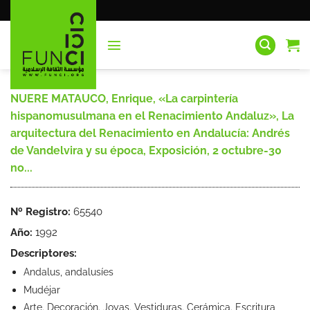
Saltar
al
contenido
NUERE MATAUCO, Enrique, «La carpintería
hispanomusulmana en el Renacimiento Andaluz», La
arquitectura del Renacimiento en Andalucía: Andrés
de Vandelvira y su época, Exposición, 2 octubre-30
no...
Nº Registro:
65540
Año:
1992
Descriptores:
Andalus, andalusíes
Mudéjar
Arte. Decoración. Joyas. Vestiduras. Cerámica. Escritura