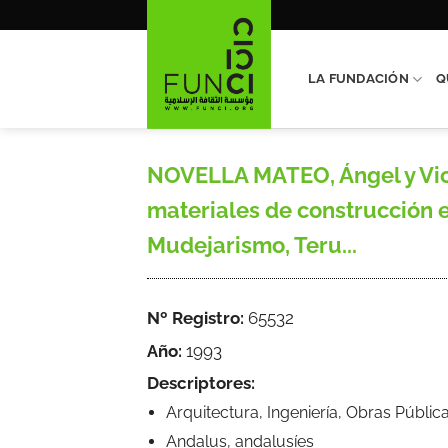
Saltar
al
contenido
LA FUNDACIÓN
Q
NOVELLA MATEO, Ángel y Vict
materiales de construcción en
Mudejarismo, Teru...
Nº Registro:
65532
Año:
1993
Descriptores:
Arquitectura, Ingeniería, Obras Públic
Andalus, andalusíes