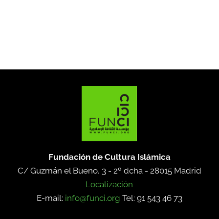
Fundación de Cultura Islámica
C/ Guzmán el Bueno, 3 - 2º dcha -
28015 Madrid
Localización
E-mail:
info@funci.org
Tel: 91 543 46 73