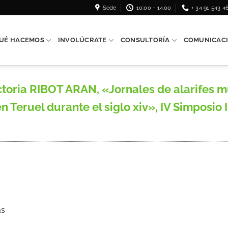
Sede
10:00 - 14:00
+ 34 91 543 4
UÉ HACEMOS
INVOLÚCRATE
CONSULTORÍA
COMUNICAC
oria RIBOT ARAN, «Jornales de alarifes m
 Teruel durante el siglo xiv», IV Simposio 
as