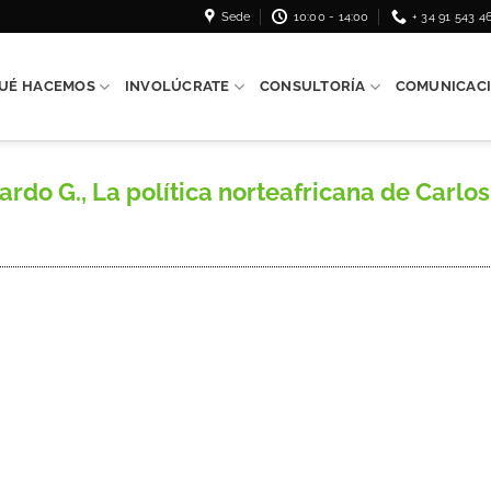
Sede
10:00 - 14:00
+ 34 91 543 4
UÉ HACEMOS
INVOLÚCRATE
CONSULTORÍA
COMUNICAC
 G., La política norteafricana de Carlos I,