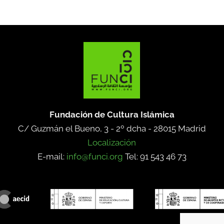
Fundación de Cultura Islámica
C/ Guzmán el Bueno, 3 - 2º dcha -
28015 Madrid
Localización
E-mail:
info@funci.org
Tel: 91 543 46 73