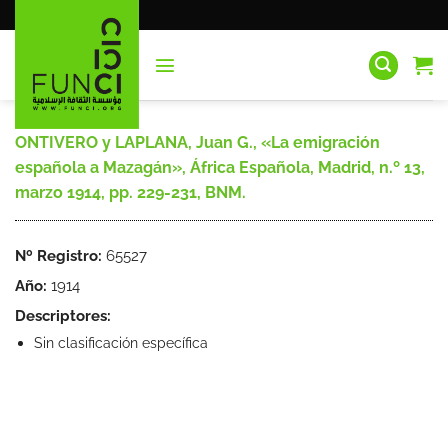
Saltar
al
contenido
ONTIVERO y LAPLANA, Juan G., «La emigración
española a Mazagán», África Española, Madrid, n.º 13,
marzo 1914, pp. 229-231, BNM.
Nº Registro:
65527
Año:
1914
Descriptores:
Sin clasificación específica