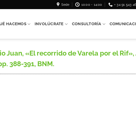
Sede
10:00 - 14:00
+ 34 91 543 4
UÉ HACEMOS
INVOLÚCRATE
CONSULTORÍA
COMUNICAC
uan, «El recorrido de Varela por el Rif», Á
pp. 388-391, BNM.