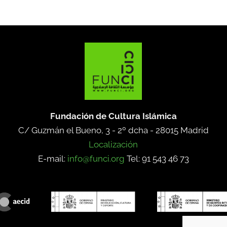
Fundación de Cultura Islámica
C/ Guzmán el Bueno, 3 - 2º dcha -
28015 Madrid
Localización
E-mail:
info@funci.org
Tel: 91 543 46 73