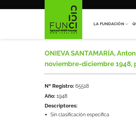
Saltar
al
contenido
LA FUNDACIÓN
Q
ONIEVA SANTAMARÍA, Antonio J
noviembre-diciembre 1948, 
Nº Registro:
65518
Año:
1948
Descriptores:
Sin clasificación específica